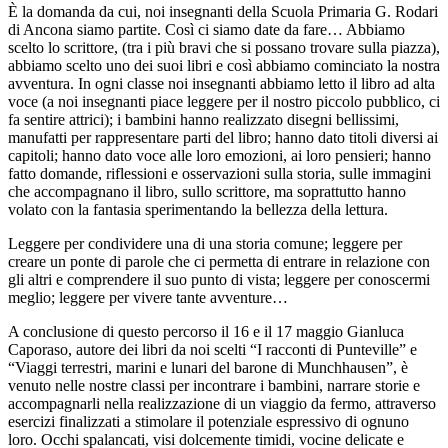
È la domanda da cui, noi insegnanti della Scuola Primaria G. Rodari
di Ancona siamo partite. Così ci siamo date da fare… Abbiamo
scelto lo scrittore, (tra i più bravi che si possano trovare sulla piazza),
abbiamo scelto uno dei suoi libri e così abbiamo cominciato la nostra
avventura. In ogni classe noi insegnanti abbiamo letto il libro ad alta
voce (a noi insegnanti piace leggere per il nostro piccolo pubblico, ci
fa sentire attrici); i bambini hanno realizzato disegni bellissimi,
manufatti per rappresentare parti del libro; hanno dato titoli diversi ai
capitoli; hanno dato voce alle loro emozioni, ai loro pensieri; hanno
fatto domande, riflessioni e osservazioni sulla storia, sulle immagini
che accompagnano il libro, sullo scrittore, ma soprattutto hanno
volato con la fantasia sperimentando la bellezza della lettura.
Leggere per condividere una di una storia comune; leggere per
creare un ponte di parole che ci permetta di entrare in relazione con
gli altri e comprendere il suo punto di vista; leggere per conoscermi
meglio; leggere per vivere tante avventure…
A conclusione di questo percorso il 16 e il 17 maggio Gianluca
Caporaso, autore dei libri da noi scelti “I racconti di Punteville” e
“Viaggi terrestri, marini e lunari del barone di Munchhausen”, è
venuto nelle nostre classi per incontrare i bambini, narrare storie e
accompagnarli nella realizzazione di un viaggio da fermo, attraverso
esercizi finalizzati a stimolare il potenziale espressivo di ognuno
loro. Occhi spalancati, visi dolcemente timidi, vocine delicate e