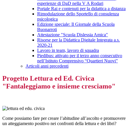
esperienze di DaD nella V A Rodari
Portale Rai e contenuti per la didattica a distanza
Rimodulazione dello Sportello di consulenza
psicologica
Edizione speciale: Il Giornale della Scuola
Buonarroti
Attestazione "Scuola Dislessia Amica"
Risorse per la Didattica Digitale Integrata a.s.
2020-21
Lavoro in team, lavoro di squadra
Piedibus: attivato per il terzo anno consecutivo
nell’Istituto Comprensivo “Quartieri Nuovi”
Articoli anni precedenti
Progetto Lettura ed Ed. Civica
"Fantaleggiamo e insieme cresciamo"
Come possiamo fare per creare l’abitudine all’ascolto e promuovere
un atteggiamento positivo nei confronti della lettura e dei libri?