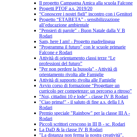
Il progetto Campagna Amica alla scuola Falcone
Progetti PTOF a.s. 2019/20
“Conoscere i nostri figli” incontro con i Genitori
Progetto “ETABETA” - sensibilizzazione
all’educazione ambientale
"Pensieri di parole" - Buon Natale dalla V B
Rodari
Sam, here I am! - Progetto madrelingua
"Programma il futuro" con le scuole primarie
Falcone e Rodari
Attività di orientamento classi terze “Le
professioni del futuro”
"Per non perdere la bussola" - Attività di
orientamento rivolta alle Famiglie
Attività di supporto rivolta alle Famiglie
Avvio corso di formazione “Progettare un
curricolo per competenze: un percorso a ritroso”
"Noi, cittadini 10 e lode" - classe IV B Rodari
"Ciao prima!" - il saluto di fine a.s. della I A
Rodari
Premio speciale "Rainbow" per la classe III A -
Rodari
Piccoli scrittori crescono in III B - sc. Rodari
La DaD & la classe IV B Rodari
"La distanza non ferma la nostra creatività",