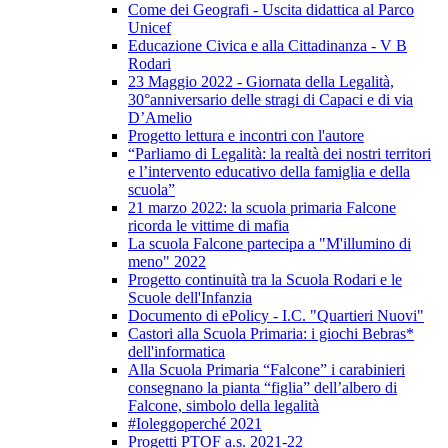
Come dei Geografi - Uscita didattica al Parco
Unicef
Educazione Civica e alla Cittadinanza - V B
Rodari
23 Maggio 2022 - Giornata della Legalità,
30°anniversario delle stragi di Capaci e di via
D’Amelio
Progetto lettura e incontri con l'autore
“Parliamo di Legalità: la realtà dei nostri territori
e l’intervento educativo della famiglia e della
scuola”
21 marzo 2022: la scuola primaria Falcone
ricorda le vittime di mafia
La scuola Falcone partecipa a "M'illumino di
meno" 2022
Progetto continuità tra la Scuola Rodari e le
Scuole dell'Infanzia
Documento di ePolicy - I.C. "Quartieri Nuovi"
Castori alla Scuola Primaria: i giochi Bebras*
dell'informatica
Alla Scuola Primaria “Falcone” i carabinieri
consegnano la pianta “figlia” dell’albero di
Falcone, simbolo della legalità
#Ioleggoperché 2021
Progetti PTOF a.s. 2021-22