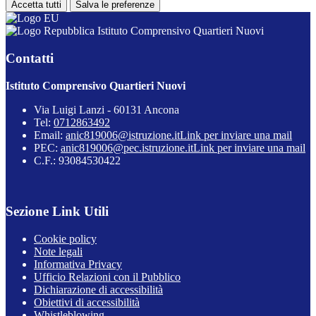
Accetta tutti
Salva le preferenze
Istituto Comprensivo Quartieri Nuovi
Contatti
Istituto Comprensivo Quartieri Nuovi
Via Luigi Lanzi - 60131 Ancona
Tel:
0712863492
Email:
anic819006@istruzione.it
Link per inviare una mail
PEC:
anic819006@pec.istruzione.it
Link per inviare una mail
C.F.: 93084530422
Sezione Link Utili
Cookie policy
Note legali
Informativa Privacy
Ufficio Relazioni con il Pubblico
Dichiarazione di accessibilità
Obiettivi di accessibilità
Whistleblowing