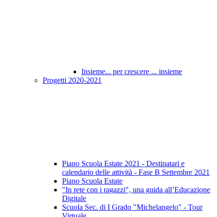
Insieme... per crescere ... insieme
Progetti 2020-2021
Piano Scuola Estate 2021 - Destinatari e
calendario delle attività - Fase B Settembre 2021
Piano Scuola Estate
"In rete con i ragazzi", una guida all’Educazione
Digitale
Scuola Sec. di I Grado "Michelangelo" - Tour
Virtuale