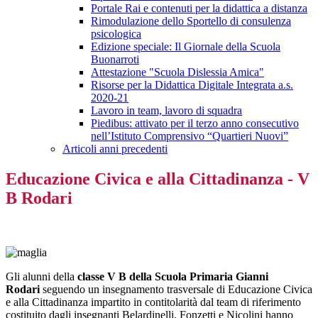
Portale Rai e contenuti per la didattica a distanza
Rimodulazione dello Sportello di consulenza
psicologica
Edizione speciale: Il Giornale della Scuola
Buonarroti
Attestazione "Scuola Dislessia Amica"
Risorse per la Didattica Digitale Integrata a.s.
2020-21
Lavoro in team, lavoro di squadra
Piedibus: attivato per il terzo anno consecutivo
nell’Istituto Comprensivo “Quartieri Nuovi”
Articoli anni precedenti
Educazione Civica e alla Cittadinanza - V
B Rodari
Gli alunni della
classe V B della Scuola Primaria Gianni
Rodari
seguendo un insegnamento trasversale di Educazione Civica
e alla Cittadinanza impartito in contitolarità dal team di riferimento
costituito dagli insegnanti Belardinelli, Fonzetti e Nicolini hanno