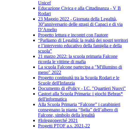
Unicef
Educazione Civica e alla Cittadinanza - V B
Rodari
23 Maggio 2022 - Giornata della Legalità,
30°anniversario delle stragi di Capaci e di via
D’Amelio
Progetto lettura e incontri con l'autore
“Parliamo di Legalità: la realtà dei nostri territori
e l’intervento educativo della famiglia e della
scuola”
21 marzo 2022: la scuola primaria Falcone
ricorda le vittime di mafia
La scuola Falcone partecipa a "M'illumino di
meno" 2022
Progetto continuità tra la Scuola Rodari e le
Scuole dell'Infanzia
Documento di ePolicy - I.C. "Quartieri Nuovi"
Castori alla Scuola Primaria: i giochi Bebras*
dell'informatica
Alla Scuola Primaria “Falcone” i carabinieri
consegnano la pianta “figlia” dell’albero di
Falcone, simbolo della legalità
#Ioleggoperché 2021
Progetti PTOF a.s. 2021-22