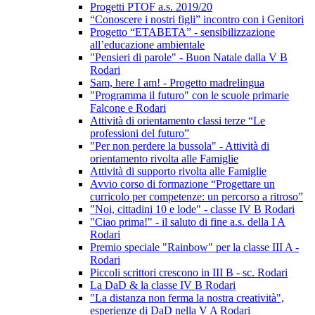
Progetti PTOF a.s. 2019/20
“Conoscere i nostri figli” incontro con i Genitori
Progetto “ETABETA” - sensibilizzazione
all’educazione ambientale
"Pensieri di parole" - Buon Natale dalla V B
Rodari
Sam, here I am! - Progetto madrelingua
"Programma il futuro" con le scuole primarie
Falcone e Rodari
Attività di orientamento classi terze “Le
professioni del futuro”
"Per non perdere la bussola" - Attività di
orientamento rivolta alle Famiglie
Attività di supporto rivolta alle Famiglie
Avvio corso di formazione “Progettare un
curricolo per competenze: un percorso a ritroso”
"Noi, cittadini 10 e lode" - classe IV B Rodari
"Ciao prima!" - il saluto di fine a.s. della I A
Rodari
Premio speciale "Rainbow" per la classe III A -
Rodari
Piccoli scrittori crescono in III B - sc. Rodari
La DaD & la classe IV B Rodari
"La distanza non ferma la nostra creatività",
esperienze di DaD nella V A Rodari