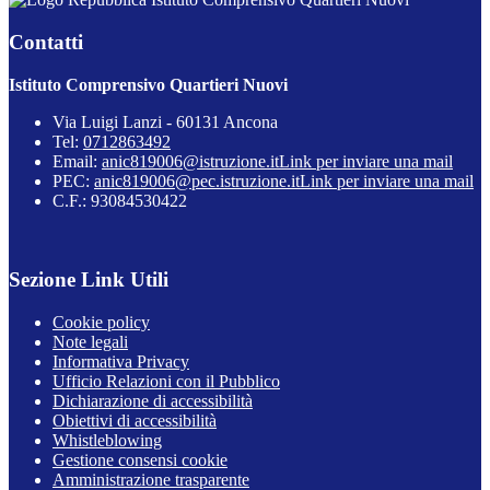
Contatti
Istituto Comprensivo Quartieri Nuovi
Via Luigi Lanzi - 60131 Ancona
Tel:
0712863492
Email:
anic819006@istruzione.it
Link per inviare una mail
PEC:
anic819006@pec.istruzione.it
Link per inviare una mail
C.F.: 93084530422
Sezione Link Utili
Cookie policy
Note legali
Informativa Privacy
Ufficio Relazioni con il Pubblico
Dichiarazione di accessibilità
Obiettivi di accessibilità
Whistleblowing
Gestione consensi cookie
Amministrazione trasparente