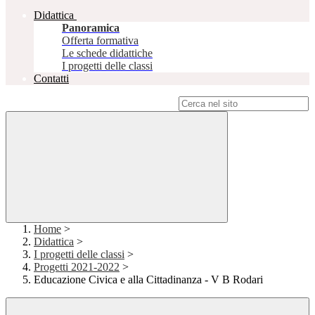
Didattica
Panoramica
Offerta formativa
Le schede didattiche
I progetti delle classi
Contatti
Campo di ricerca per le pagine del sito
Home
>
Didattica
>
I progetti delle classi
>
Progetti 2021-2022
>
Educazione Civica e alla Cittadinanza - V B Rodari