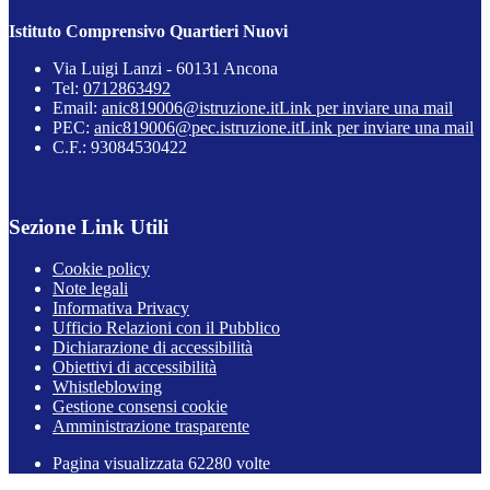
Istituto Comprensivo Quartieri Nuovi
Via Luigi Lanzi - 60131 Ancona
Tel:
0712863492
Email:
anic819006@istruzione.it
Link per inviare una mail
PEC:
anic819006@pec.istruzione.it
Link per inviare una mail
C.F.: 93084530422
Sezione Link Utili
Cookie policy
Note legali
Informativa Privacy
Ufficio Relazioni con il Pubblico
Dichiarazione di accessibilità
Obiettivi di accessibilità
Whistleblowing
Gestione consensi cookie
Amministrazione trasparente
Pagina visualizzata
62280
volte